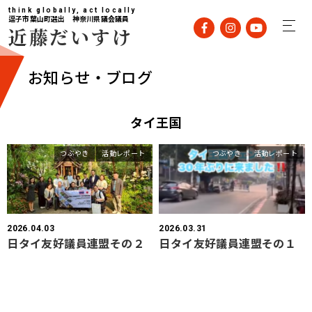
think globally, act locally
逗子市葉山町選出 神奈川県議会議員
近藤だいすけ
お知らせ・ブログ
タイ王国
つぶやき
活動レポート
つぶやき
活動レポート
2026.04.03
2026.03.31
日タイ友好議員連盟その２
日タイ友好議員連盟その１