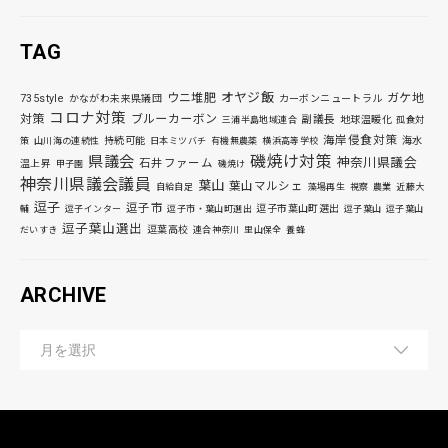
TAG
オヤジ飯
ウニ堆肥
ガケ地
735style
かながわ未来県議団
カーボンニュートラル
コロナ対策
対策
ブルーカーボン
副議長
地球温暖化
三浦半島地域連合
孤食対
海岸侵食対策
持続可能
海水
策
山川海の連続性
日本ミツバチ
有機無農薬
横浜高等学校
磯焼け対策
県議会
神奈川県議会
石井ファーム
温上昇
甲子園
磯焼け
神奈川県議会議員
葉山
葉山マルシェ
自給自足
藻場再生
視察
農業
近藤大
逗子
逗子市
逗子市葉山町選出
輔
逗子インター
逗子市・葉山町選出
逗子葉山
逗子葉山
逗子葉山選出
逗葉高校
だいすき
連合神奈川
里山保全
養蜂
ARCHIVE