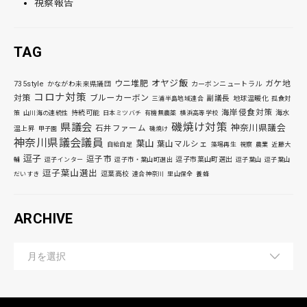
視察報告
TAG
オヤジ飯
ウニ堆肥
ガケ地
735style
かながわ未来県議団
カーボンニュートラル
コロナ対策
対策
ブルーカーボン
副議長
地球温暖化
三浦半島地域連合
孤食対
海岸侵食対策
持続可能
海水
策
山川海の連続性
日本ミツバチ
有機無農薬
横浜高等学校
磯焼け対策
県議会
神奈川県議会
石井ファーム
温上昇
甲子園
磯焼け
神奈川県議会議員
葉山
葉山マルシェ
自給自足
藻場再生
視察
農業
近藤大
逗子
逗子市
逗子市葉山町選出
輔
逗子インター
逗子市・葉山町選出
逗子葉山
逗子葉山
逗子葉山選出
逗葉高校
だいすき
連合神奈川
里山保全
養蜂
ARCHIVE