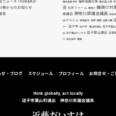
ニュース Think&Act
海岸侵食対策
海水温上昇
横浜高等学校
甲
磯焼け対
会
川県からのお知らせ
石井ファーム
磯焼け
神奈川県議会議員
報告
県議会
自給
山マルシェ
藻場再生
視察
農業
近藤大輔
逗子市
逗子市葉山
ター
逗子市・葉山町選出
逗子葉山選出
逗葉
山
逗子葉山だいすき
川
里山保全
養蜂
らせ・ブログ
スケジュール
プロフィール
お問合せ・ご
think globally, act locally
逗子市葉山町選出 神奈川県議会議員
近藤だいすけ