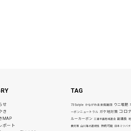
GRY
TAG
らせ
ウニ堆肥
735style
かながわ未来県議団
コロ
やき
ガケ地対策
ーボンニュートラル
きMAP
ルーカーボン
副議長
三浦半島地域連合
レポート
持続可能
食対策
山川海の連続性
日本ミツバチ