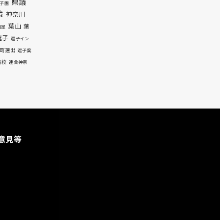
県議
子園
策
神奈川
葉山
葉
自足
逗子
逗子イン
町選出
逗子葉
高校
連合神奈
意見等