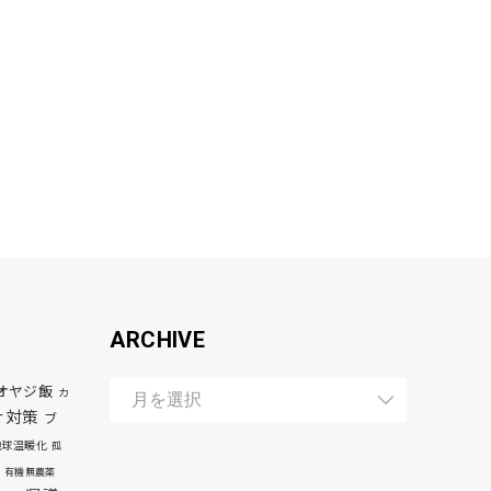
ARCHIVE
オヤジ飯
カ
ナ対策
ブ
地球温暖化
孤
有機無農薬