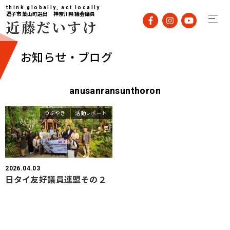
think globally, act locally
逗子市葉山町選出 神奈川県議会議員
近藤だいすけ
お知らせ・ブログ
anusanransunthoron
つぶやき
活動レポート
2026.04.03
日タイ友好議員連盟その２