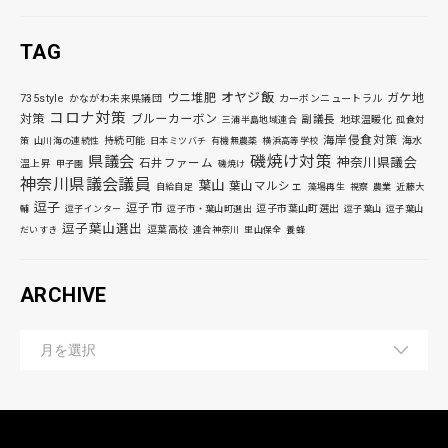
TAG
オヤジ飯
ウニ堆肥
ガケ地
735style
かながわ未来県議団
カーボンニュートラル
コロナ対策
対策
ブルーカーボン
副議長
地球温暖化
三浦半島地域連合
孤食対
海岸侵食対策
持続可能
海水
策
山川海の連続性
日本ミツバチ
有機無農薬
横浜高等学校
磯焼け対策
県議会
神奈川県議会
石井ファーム
温上昇
甲子園
磯焼け
神奈川県議会議員
葉山
葉山マルシェ
自給自足
藻場再生
視察
農業
近藤大
逗子
逗子市
逗子市葉山町選出
輔
逗子インター
逗子市・葉山町選出
逗子葉山
逗子葉山
逗子葉山選出
逗葉高校
だいすき
連合神奈川
里山保全
養蜂
ARCHIVE